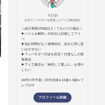
りけお
公式アンバサダーを辞退したアイ工務店施主
＼紹介実績100組以上！でもただの施主／
▶ハイムを解約→10社以上比較してアイ
へ
▶悩む時間がなく後悔続出…自分と同じ思
いはさせない
▶アンバサダー打診を拒否！忖度なしの情
報発信
▶アイ工務店を「納得して選ぶ人」を増や
したい
40坪の半平屋｜30代夫婦＆10歳👦3歳👧フ
レブル🐶
プロフィール詳細