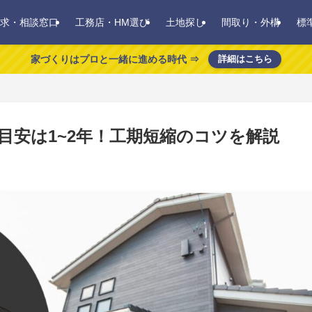
求・相談窓口
工務店・HM選び
土地探し
間取り・外構
標
家づくりはプロと一緒に進める時代 ⇒
詳細はこちら
目安は1~2年！工期短縮のコツを解説