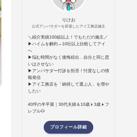
りけお
公式アンバサダーを辞退したアイ工務店施主
＼紹介実績100組以上！でもただの施主／
▶ハイムを解約→10社以上比較してアイ
へ
▶悩む時間がなく後悔続出…自分と同じ思
いはさせない
▶アンバサダー打診を拒否！忖度なしの情
報発信
▶アイ工務店を「納得して選ぶ人」を増や
したい
40坪の半平屋｜30代夫婦＆10歳👦3歳👧フ
レブル🐶
プロフィール詳細