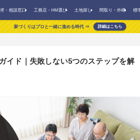
求・相談窓口
工務店・HM選び
土地探し
間取り・外構
標
家づくりはプロと一緒に進める時代 ⇒
詳細はこちら
ガイド｜失敗しない5つのステップを解