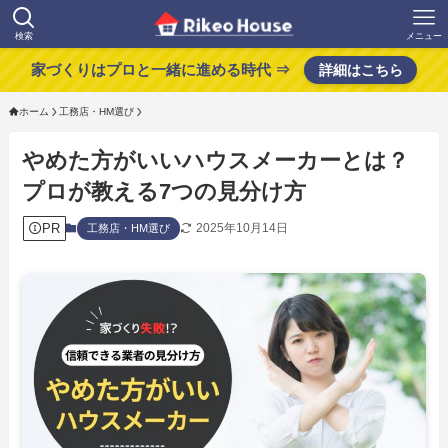
検索
メニュー
家づくりはプロと一緒に進める時代 ⇒
詳細はこちら
ホーム
工務店・HM選び
やめた方がいいハウスメーカーとは？
プロが教える7つの見分け方
PR
2025年10月14日
工務店・HM選び