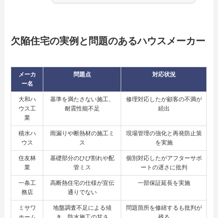
欠陥住宅の実例と問題のあるハウスメーカー
メーカ
問題点
対応状況
ー名
大和ハ
基準を満たさない施工、
修理対応したが顧客の不満が
ウス工
耐震性能不足
続出
業
積水ハ
雨漏りや断熱材の施工ミ
現場管理の強化と再発防止策
ウス
ス
を実施
住友林
基礎部分のひび割れや配
個別対応したがアフターサポ
業
管ミス
ートの遅さに批判
一条工
高断熱住宅の仕様が宣伝
一部保証延長を実施
務店
通りでない
ミサワ
地盤調査不足による傾
問題箇所を修繕するも批判が
ホーム
き、防水施工の甘さ
残る