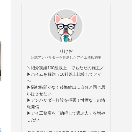
りけお
公式アンバサダーを辞退したアイ工務店施主
＼紹介実績100組以上！でもただの施主／
▶ハイムを解約→10社以上比較してアイ
へ
▶悩む時間がなく後悔続出…自分と同じ思
いはさせない
▶アンバサダー打診を拒否！忖度なしの情
報発信
▶アイ工務店を「納得して選ぶ人」を増や
したい