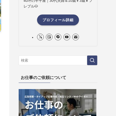
40坪の半平屋｜30代夫婦＆10歳👦3歳👧フ
レブル🐶
プロフィール詳細
お仕事のご依頼について