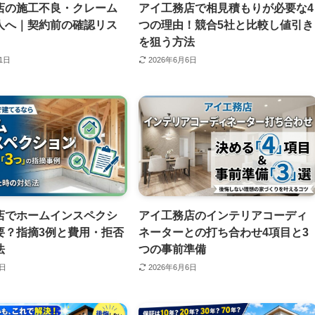
店の施工不良・クレーム
アイ工務店で相見積もりが必要な4
人へ｜契約前の確認リス
つの理由！競合5社と比較し値引き
を狙う方法
11日
2026年6月6日
店でホームインスペクシ
アイ工務店のインテリアコーディ
要？指摘3例と費用・拒否
ネーターとの打ち合わせ4項目と3
法
つの事前準備
6日
2026年6月6日