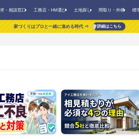
求・相談窓口
工務店・HM選び
土地探し
間取り・外構
標
家づくりはプロと一緒に進める時代 ⇒
詳細はこちら