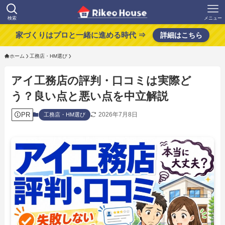
検索
メニュー
家づくりはプロと一緒に進める時代 ⇒
詳細はこちら
ホーム
工務店・HM選び
アイ工務店の評判・口コミは実際ど
う？良い点と悪い点を中立解説
PR
2026年7月8日
工務店・HM選び