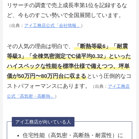
リサーチの調査で売上成長率第1位を記録するな
ど、今ものすごい勢いで全国展開しています。
（出典：
アイ工務店公式「会社情報」
）
その人気の理由は明白で、
「断熱等級6」「耐震
等級3」「全棟気密測定でC値平均0.32」といった
ハイスペックな性能を標準仕様で備えつつ、坪単
価が50万円〜80万円台に収まる
という圧倒的なコ
ストパフォーマンスにあります。
（出典：
アイ工務店
公式「高気密・高断熱」
）
アイ工務店が向いている人
住宅性能（高気密・高断熱・耐震性）に