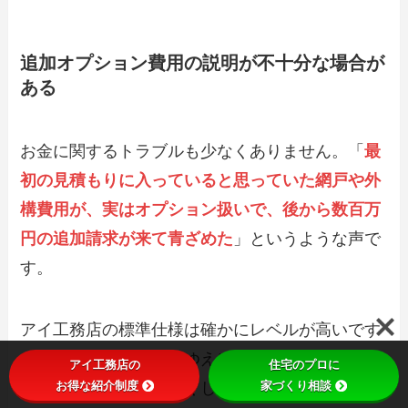
追加オプション費用の説明が不十分な場合が
ある
お金に関するトラブルも少なくありません。「
最
初の見積もりに入っていると思っていた網戸や外
構費用が、実はオプション扱いで、後から数百万
円の追加請求が来て青ざめた
」というような声で
す。
アイ工務店の標準仕様は確かにレベルが高いです
が、自由設計であるがゆえに、「これもやりた
アイ工務店の
住宅のプロに
お得な紹介制度
家づくり相談
い」「ここをもっと広くしたい」と要望を伝えて