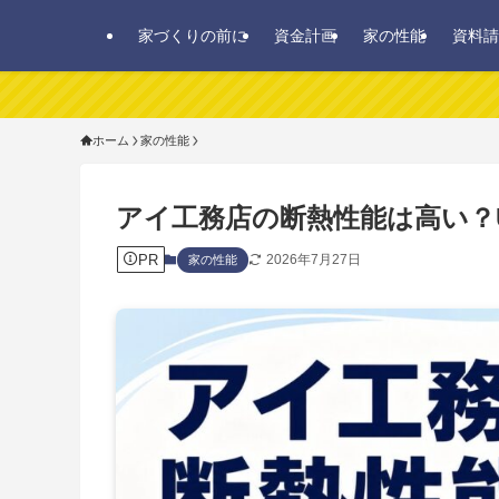
家づくりの前に
資金計画
家の性能
資料請
ホーム
家の性能
アイ工務店の断熱性能は高い？
PR
2026年7月27日
家の性能