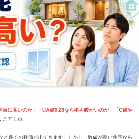
本当に高いのか
」「
UA値0.28なら冬も暖かいのか
」
「C値や
りますよね。
級など多くの数値が出てきます。しかし、数値が良い住宅なら