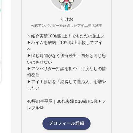
りけお
公式アンバサダーを辞退したアイ工務店施主
＼紹介実績100組以上！でもただの施主／
▶ハイムを解約→10社以上比較してアイ
へ
▶悩む時間がなく後悔続出…自分と同じ思
いはさせない
▶アンバサダー打診を拒否！忖度なしの情
報発信
▶アイ工務店を「納得して選ぶ人」を増や
したい
40坪の半平屋｜30代夫婦＆10歳👦3歳👧フ
レブル🐶
プロフィール詳細