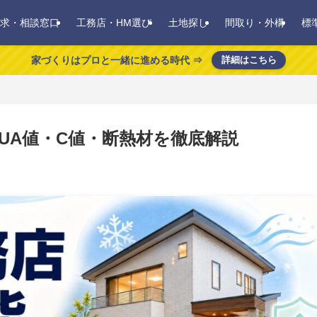
求・相談窓口
工務店・HM選び
土地探し
間取り・外構
標
家づくりはプロと一緒に進める時代 ⇒
詳細はこちら
UA値・C値・断熱材を徹底解説