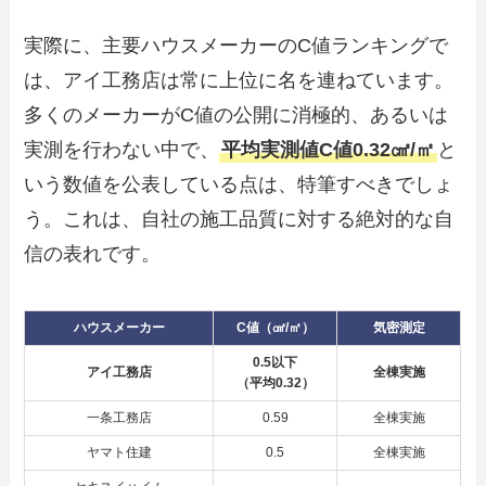
実際に、主要ハウスメーカーのC値ランキングで
は、アイ工務店は常に上位に名を連ねています。
多くのメーカーがC値の公開に消極的、あるいは
実測を行わない中で、
平均実測値C値0.32㎠/㎡
と
いう数値を公表している点は、特筆すべきでしょ
う。これは、自社の施工品質に対する絶対的な自
信の表れです。
ハウスメーカー
C値（㎠/㎡）
気密測定
0.5以下
アイ工務店
全棟実施
（平均0.32）
一条工務店
0.59
全棟実施
ヤマト住建
0.5
全棟実施