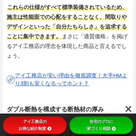
これらの仕様がすべて標準装備されているため、
施主は性能面での心配をすることなく、間取りや
デザインといった「自分たちらしさ」を追求する
ことに集中できます。
まさに「適質価格」を掲げ
るアイ工務店の理念を体現した商品と言えるでし
ょう。
アイ工務店が安い理由を徹底調査！大手HMよ
り3割も安くなるってホント？
ダブル断熱を構成する断熱材の厚み
アイ工務店の
住宅のプロに
お得な紹介制度
家づくり相談