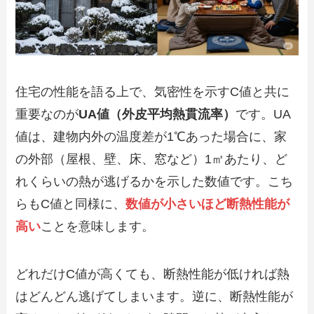
住宅の性能を語る上で、気密性を示すC値と共に
重要なのが
UA値（外皮平均熱貫流率）
です。UA
値は、建物内外の温度差が1℃あった場合に、家
の外部（屋根、壁、床、窓など）1㎡あたり、ど
れくらいの熱が逃げるかを示した数値です。こち
らもC値と同様に、
数値が小さいほど断熱性能が
高い
ことを意味します。
どれだけC値が高くても、断熱性能が低ければ熱
はどんどん逃げてしまいます。逆に、断熱性能が