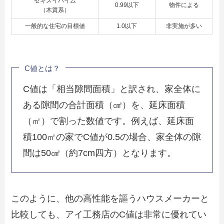
セキスイハイム
0.99以下
物件による
（木質系）
一般的な住宅の目標値
1.0以下
非実施が多い
C値とは？
C値は「相当隙間面積」と訳され、家全体に
ある隙間の合計面積（㎠）を、延床面積
（㎡）で割った数値です。例えば、延床面
積100㎡の家でC値が0.5の場合、家全体の隙
間は50㎠（約7cm四方）となります。
このように、他の高性能を謳うハウスメーカーと
比較しても、アイ工務店のC値は非常に優れてい