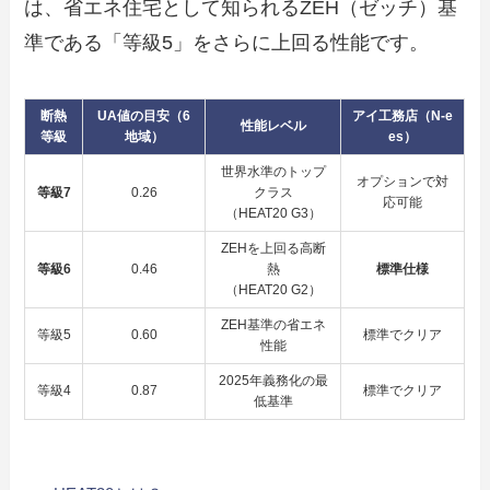
は、省エネ住宅として知られるZEH（ゼッチ）基
準である「等級5」をさらに上回る性能です。
断熱
UA値の目安（6
アイ工務店（N-e
性能レベル
等級
地域）
es）
世界水準のトップ
オプションで対
等級7
0.26
クラス
応可能
（HEAT20 G3）
ZEHを上回る高断
等級6
0.46
熱
標準仕様
（HEAT20 G2）
ZEH基準の省エネ
等級5
0.60
標準でクリア
性能
2025年義務化の最
等級4
0.87
標準でクリア
低基準