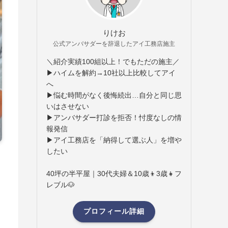
りけお
公式アンバサダーを辞退したアイ工務店施主
＼紹介実績100組以上！でもただの施主／
▶ハイムを解約→10社以上比較してアイ
へ
▶悩む時間がなく後悔続出…自分と同じ思
いはさせない
▶アンバサダー打診を拒否！忖度なしの情
報発信
▶アイ工務店を「納得して選ぶ人」を増や
したい
40坪の半平屋｜30代夫婦＆10歳👦3歳👧フ
レブル🐶
プロフィール詳細