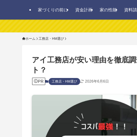
家づくりの前に
資金計画
家の性能
資料請
ホーム
工務店・HM選び
アイ工務店が安い理由を徹底調
ト？
PR
2026年6月6日
工務店・HM選び