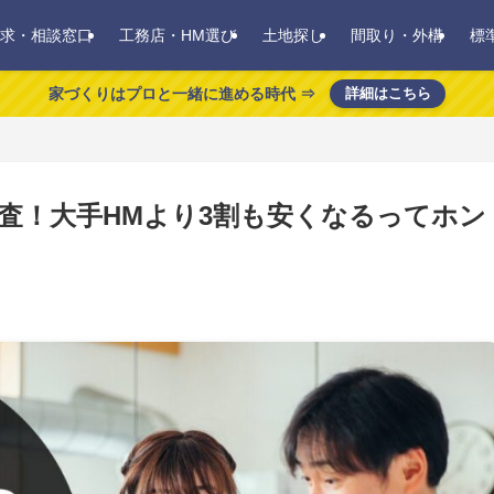
求・相談窓口
工務店・HM選び
土地探し
間取り・外構
標
家づくりはプロと一緒に進める時代 ⇒
詳細はこちら
査！大手HMより3割も安くなるってホン