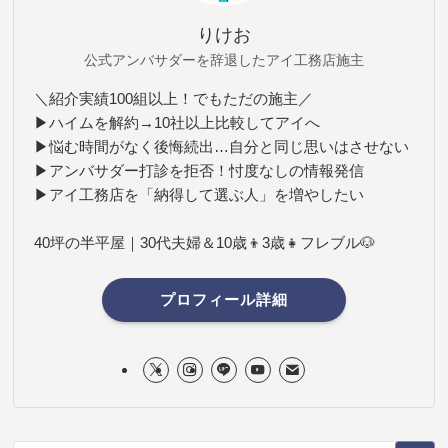
りけお
公式アンバサダーを辞退したアイ工務店施主
＼紹介実績100組以上！でもただの施主／
▶ハイムを解約→10社以上比較してアイへ
▶悩む時間がなく後悔続出…自分と同じ思いはさせない
▶アンバサダー打診を拒否！忖度なしの情報発信
▶アイ工務店を「納得して選ぶ人」を増やしたい
40坪の半平屋｜30代夫婦＆10歳👦3歳👧フレブル🐶
プロフィール詳細