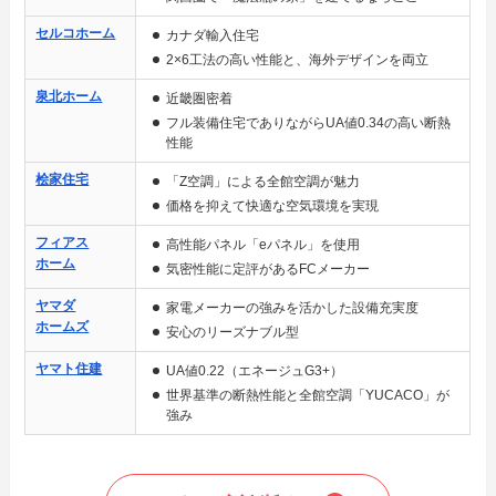
セルコホーム
カナダ輸入住宅
2×6工法の高い性能と、海外デザインを両立
泉北ホーム
近畿圏密着
フル装備住宅でありながらUA値0.34の高い断熱
性能
桧家住宅
「Z空調」による全館空調が魅力
価格を抑えて快適な空気環境を実現
フィアス
高性能パネル「eパネル」を使用
ホーム
気密性能に定評があるFCメーカー
ヤマダ
家電メーカーの強みを活かした設備充実度
ホームズ
安心のリーズナブル型
ヤマト住建
UA値0.22（エネージュG3+）
世界基準の断熱性能と全館空調「YUCACO」が
強み