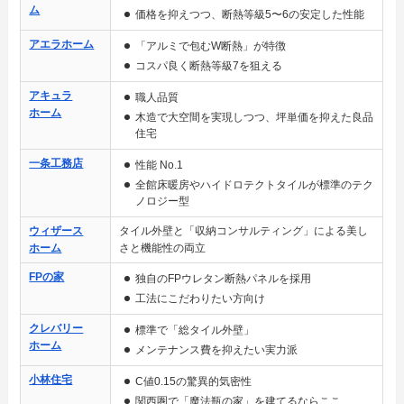
ム
価格を抑えつつ、断熱等級5〜6の安定した性能
アエラホーム
「アルミで包むW断熱」が特徴
コスパ良く断熱等級7を狙える
アキュラ
職人品質
ホーム
木造で大空間を実現しつつ、坪単価を抑えた良品
住宅
一条工務店
性能 No.1
全館床暖房やハイドロテクトタイルが標準のテク
ノロジー型
ウィザース
タイル外壁と「収納コンサルティング」による美し
ホーム
さと機能性の両立
FPの家
独自のFPウレタン断熱パネルを採用
工法にこだわりたい方向け
クレバリー
標準で「総タイル外壁」
ホーム
メンテナンス費を抑えたい実力派
小林住宅
C値0.15の驚異的気密性
関西圏で「魔法瓶の家」を建てるならここ