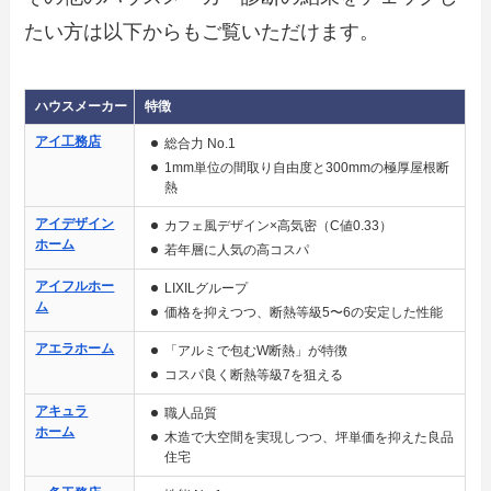
たい方は以下からもご覧いただけます。
ハウスメーカー
特徴
アイ工務店
総合力 No.1
1mm単位の間取り自由度と300mmの極厚屋根断
熱
アイデザイン
カフェ風デザイン×高気密（C値0.33）
ホーム
若年層に人気の高コスパ
アイフルホー
LIXILグループ
ム
価格を抑えつつ、断熱等級5〜6の安定した性能
アエラホーム
「アルミで包むW断熱」が特徴
コスパ良く断熱等級7を狙える
アキュラ
職人品質
ホーム
木造で大空間を実現しつつ、坪単価を抑えた良品
住宅