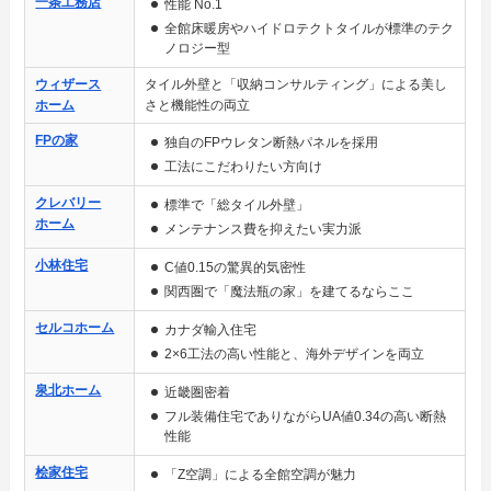
一条工務店
性能 No.1
全館床暖房やハイドロテクトタイルが標準のテク
ノロジー型
ウィザース
タイル外壁と「収納コンサルティング」による美し
ホーム
さと機能性の両立
FPの家
独自のFPウレタン断熱パネルを採用
工法にこだわりたい方向け
クレバリー
標準で「総タイル外壁」
ホーム
メンテナンス費を抑えたい実力派
小林住宅
C値0.15の驚異的気密性
関西圏で「魔法瓶の家」を建てるならここ
セルコホーム
カナダ輸入住宅
2×6工法の高い性能と、海外デザインを両立
泉北ホーム
近畿圏密着
フル装備住宅でありながらUA値0.34の高い断熱
性能
桧家住宅
「Z空調」による全館空調が魅力