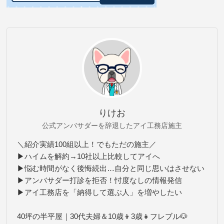
りけお
公式アンバサダーを辞退したアイ工務店施主
＼紹介実績100組以上！でもただの施主／
▶ハイムを解約→10社以上比較してアイへ
▶悩む時間がなく後悔続出…自分と同じ思いはさせない
▶アンバサダー打診を拒否！忖度なしの情報発信
▶アイ工務店を「納得して選ぶ人」を増やしたい
40坪の半平屋｜30代夫婦＆10歳👦3歳👧フレブル🐶