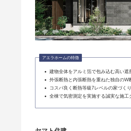
アエラホームの特徴
建物全体をアルミ箔で包み込む高い遮
外張断熱と内張断熱を重ねた独自のW
コスパ良く断熱等級7レベルの家づく
全棟で気密測定を実施する誠実な施工
ヤマト住建