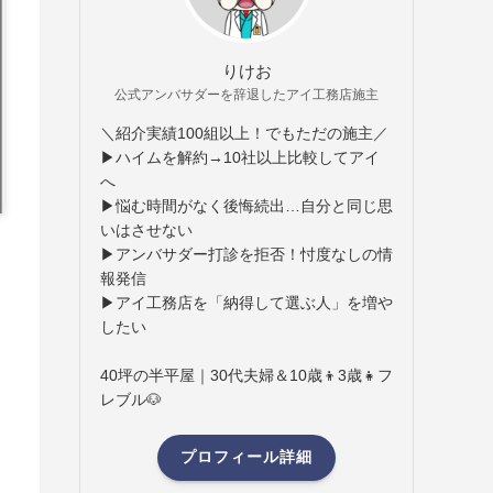
りけお
公式アンバサダーを辞退したアイ工務店施主
＼紹介実績100組以上！でもただの施主／
▶ハイムを解約→10社以上比較してアイ
へ
▶悩む時間がなく後悔続出…自分と同じ思
いはさせない
▶アンバサダー打診を拒否！忖度なしの情
報発信
▶アイ工務店を「納得して選ぶ人」を増や
したい
40坪の半平屋｜30代夫婦＆10歳👦3歳👧フ
レブル🐶
プロフィール詳細