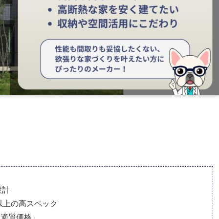
設計
以上の高スペック
「適質価格」