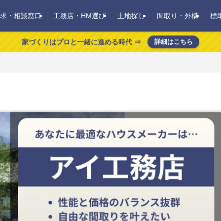
求・相談窓口
工務店・HM選び
土地探し
間取り・外構
標
家づくりはプロと一緒に進める時代 ⇒
詳細はこちら