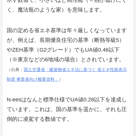
示す数値で、小さいほど高性能（＝熱が逃げにく
く、魔法瓶のような家）を意味します。
国の定める省エネ基準は年々厳しくなっています
が、例えば、長期優良住宅の基準（断熱等級5）
やZEH基準（G2グレード）でもUA値0.46以下
（※東京などの6地域の場合）とされています。
（出典：
国土交通省「建築物省エネ法に基づく 省エネ性能表示
制度 事業者向け概要資料」
）
N-eesはなんと標準仕様でUA値0.28以下を達成し
ています。これは、国の基準を遥かに、それも圧
倒的に凌駕する数値です。