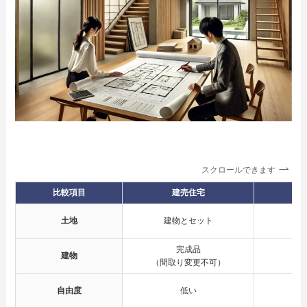
スクロールできます
比較項目
建売住宅
土地
建物とセット
完成品
建物
（間取り変更不可）
自由度
低い
（