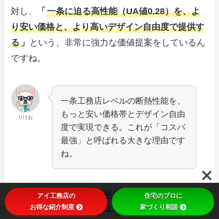
対し、
「
一条に迫る高性能（UA値0.28）を、よ
り安い価格と、より高いデザイン自由度で提供す
る
」
という、非常に強力な価値提案をしているん
ですね。
一条工務店レベルの断熱性能を、
もっと安い価格帯とデザイン自由
りけお
度で実現できる。これが「コスパ
最強」と呼ばれる大きな理由です
ね。
アイ工務店と一条工務店を徹底比較！予算と
アイ工務店の
住宅のプロに
お得な紹介制度
家づくり相談
理想を両立できるのはどっち？