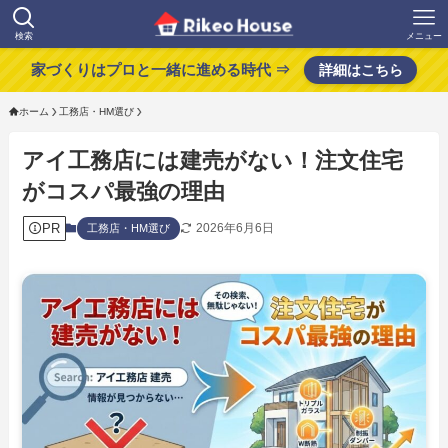
検索
メニュー
家づくりはプロと一緒に進める時代 ⇒
詳細はこちら
ホーム
工務店・HM選び
アイ工務店には建売がない！注文住宅
がコスパ最強の理由
PR
2026年6月6日
工務店・HM選び