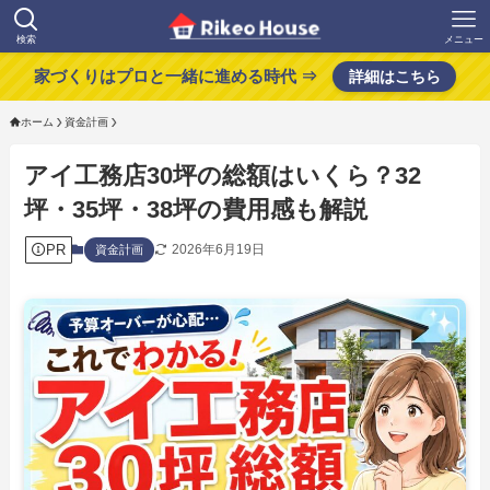
検索
メニュー
家づくりはプロと一緒に進める時代 ⇒
詳細はこちら
ホーム
資金計画
アイ工務店30坪の総額はいくら？32
坪・35坪・38坪の費用感も解説
PR
2026年6月19日
資金計画