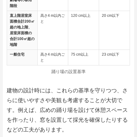
階段
直上階居室床
高さ4 m以内ご
120 cm以上
20 cm以下
面積合計200㎡
と
超の地上階、
居室床面積の
合計100㎡超の
地階
一般住宅
高さ4 m以内ご
75 cm以上
23 cm以下
と
踊り場の設置基準
建物の設計時には、これらの基準を守りつつ、さ
らに使いやすさや美観も考慮することが大切で
す。例えば、広めの踊り場を設けて休憩スペース
を作ったり、窓を設置して採光を確保したりする
などの工夫があります。