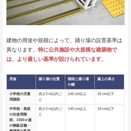
建物の用途や規模によって、踊り場の設置基準は
異なります。
特に公共施設や大規模な建築物で
は、より厳しい基準が設けられています
。
用途
踊り場の位置
階段と踊り場
蹴上の高さ
の幅
小学校の児童
高さ3 m以内ご
140 cm以上
16 cm以下
用階段
と
中学校・高校
高さ3 m以内ご
140 cm以上
18 cm以下
の生徒用階
と
段、1500㎡超
の物販店舗・
劇場等の客用